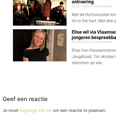
ontroering
26 juni 2026
Geen reacties
Met de Hofconcerten bre
tot in het hart. Met dri
Elise wil via Vlaams
jongeren bespreekb
26 juni 2026
Geen reacties
Elise Van Hauwermeiren
Jeugdraad. Tot oktober 
stemmen op wie
Geef een reactie
Je moet
ingelogd zijn op
om een reactie te plaatsen.