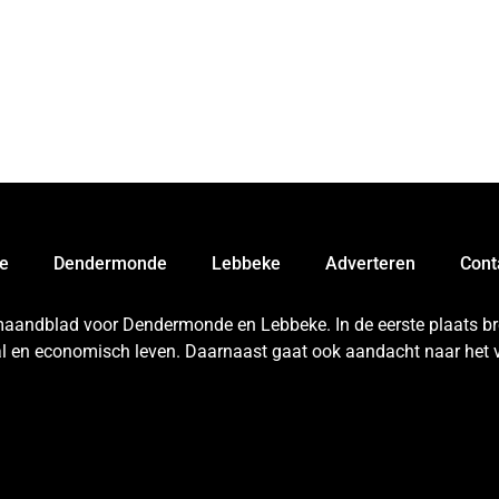
e
Dendermonde
Lebbeke
Adverteren
Cont
 maandblad voor Dendermonde en Lebbeke. In de eerste plaats bren
aal en economisch leven. Daarnaast gaat ook aandacht naar het v