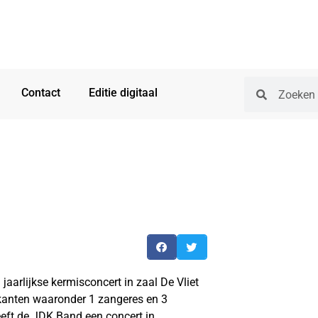
Contact
Editie digitaal
aarlijkse kermisconcert in zaal De Vliet
ikanten waaronder 1 zangeres en 3
eft de JDK Band een concert in