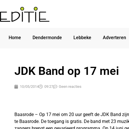
Home
Dendermonde
Lebbeke
Adverteren
JDK Band op 17 mei
10/05/2014
09:27
Geen reacties
Baasrode – Op 17 mei om 20 uur geeft de JDK Band zijn j
te Baasrode. De toegang is gratis. De band met 23 muz
zangers brengt een gevarieerd programma. Op 14 juni ge