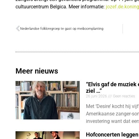
cultuurcentrum Belgica. Meer informatie:
jozef.de.konin
Nederlandse folkloregroep te gast op meiboomplanting
Meer nieuws
“Elvis gaf de muziek
ziel …”
26 juni 2026
Geen reacties
Met ‘Desire’ kocht hij vij
Amerikaanse zanger-son
investering want dat eer
Hofconcerten leggen 