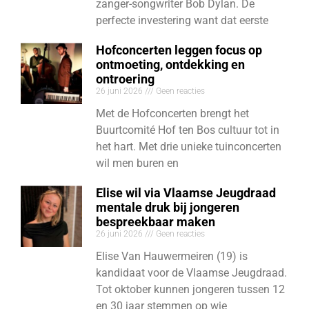
zanger-songwriter Bob Dylan. De
perfecte investering want dat eerste
Hofconcerten leggen focus op
ontmoeting, ontdekking en
ontroering
26 juni 2026
Geen reacties
Met de Hofconcerten brengt het
Buurtcomité Hof ten Bos cultuur tot in
het hart. Met drie unieke tuinconcerten
wil men buren en
Elise wil via Vlaamse Jeugdraad
mentale druk bij jongeren
bespreekbaar maken
26 juni 2026
Geen reacties
Elise Van Hauwermeiren (19) is
kandidaat voor de Vlaamse Jeugdraad.
Tot oktober kunnen jongeren tussen 12
en 30 jaar stemmen op wie