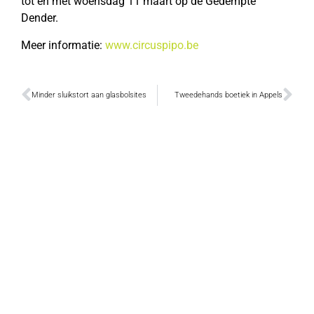
tot en met woensdag 11 maart op de Gedempte
Dender.
Meer informatie:
www.circuspipo.be
Minder sluikstort aan glasbolsites
Tweedehands boetiek in Appels