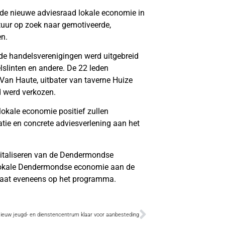
de nieuwe adviesraad lokale economie in
uur op zoek naar gemotiveerde,
en.
e handelsverenigingen werd uitgebreid
lslinten en andere. De 22 leden
 Van Haute, uitbater van taverne Huize
d werd verkozen.
okale economie positief zullen
ie en concrete adviesverlening aan het
igitaliseren van de Dendermondse
lokale Dendermondse economie aan de
taat eveneens op het programma.
ieuw jeugd- en dienstencentrum klaar voor aanbesteding