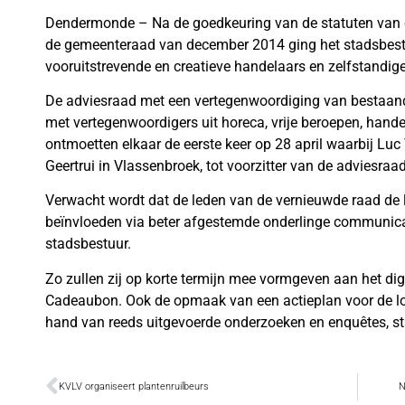
Dendermonde – Na de goedkeuring van de statuten van 
de gemeenteraad van december 2014 ging het stadsbest
vooruitstrevende en creatieve handelaars en zelfstandig
De adviesraad met een vertegenwoordiging van bestaand
met vertegenwoordigers uit horeca, vrije beroepen, hande
ontmoetten elkaar de eerste keer op 28 april waarbij Luc
Geertrui in Vlassenbroek, tot voorzitter van de adviesraa
Verwacht wordt dat de leden van de vernieuwde raad de l
beïnvloeden via beter afgestemde onderlinge communicat
stadsbestuur.
Zo zullen zij op korte termijn mee vormgeven aan het d
Cadeaubon. Ook de opmaak van een actieplan voor de 
hand van reeds uitgevoerde onderzoeken en enquêtes, s
KVLV organiseert plantenruilbeurs
N