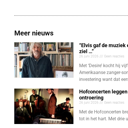
Meer nieuws
“Elvis gaf de muziek
ziel …”
26 juni 2026
Geen reacties
Met ‘Desire’ kocht hij vij
Amerikaanse zanger-son
investering want dat eer
Hofconcerten leggen 
ontroering
26 juni 2026
Geen reacties
Met de Hofconcerten bre
tot in het hart. Met dri