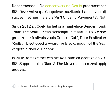
Dendermonde – De
concertwerking Geruis
programmeert 
BiS. Deze Antwerps-Congolese muzikante had de voorbije
succes met nummers als ‘Ain’t Chasing Pavements’, ‘Nothi
Sinds 2012 zit Coely bij het onafhankelijke Dendermondse
‘Raah The Soulful Yeah’ verschijnt in maart 2013. Ze spee
grote zomerfestivals zoals Couleur Café, Dour Festival 
‘RedBull Electropedia Award for Breakthrough of the Yea
vergezeld door dj Ephonk.
In 2016 komt ze met een nieuw album en geeft ze op 29 ja
BiS. Support act is Okon & The Movement, een zeskoppig
grooves.
Hart boven Hard wil positieve boodschap brengen