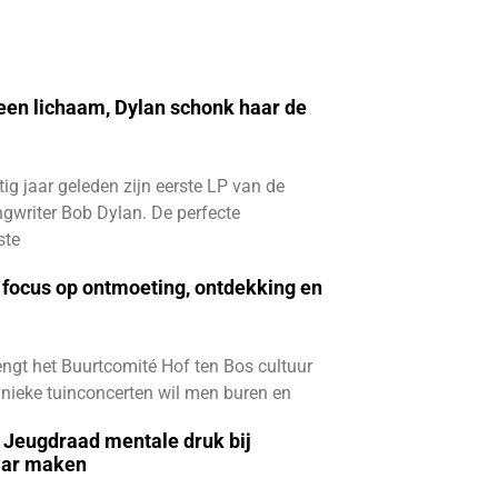
 een lichaam, Dylan schonk haar de
ftig jaar geleden zijn eerste LP van de
gwriter Bob Dylan. De perfecte
ste
focus op ontmoeting, ontdekking en
ngt het Buurtcomité Hof ten Bos cultuur
e unieke tuinconcerten wil men buren en
e Jeugdraad mentale druk bij
aar maken