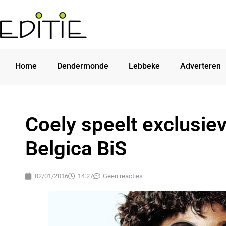
Home
Dendermonde
Lebbeke
Adverteren
Coely speelt exclusiev
Belgica BiS
02/01/2016
14:27
Geen reacties