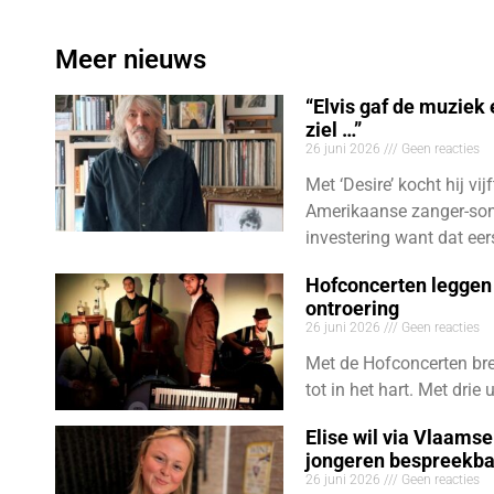
Meer nieuws
“Elvis gaf de muziek
ziel …”
26 juni 2026
Geen reacties
Met ‘Desire’ kocht hij vij
Amerikaanse zanger-son
investering want dat eer
Hofconcerten leggen 
ontroering
26 juni 2026
Geen reacties
Met de Hofconcerten bre
tot in het hart. Met dri
Elise wil via Vlaams
jongeren bespreekb
26 juni 2026
Geen reacties