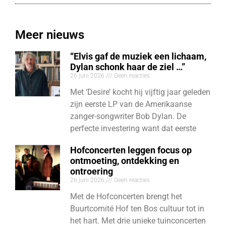
Meer nieuws
“Elvis gaf de muziek een lichaam,
Dylan schonk haar de ziel …”
26 juni 2026
Geen reacties
Met ‘Desire’ kocht hij vijftig jaar geleden
zijn eerste LP van de Amerikaanse
zanger-songwriter Bob Dylan. De
perfecte investering want dat eerste
Hofconcerten leggen focus op
ontmoeting, ontdekking en
ontroering
26 juni 2026
Geen reacties
Met de Hofconcerten brengt het
Buurtcomité Hof ten Bos cultuur tot in
het hart. Met drie unieke tuinconcerten