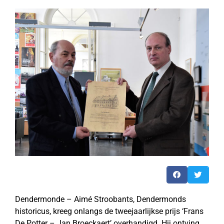
Dendermonde – Aimé Stroobants, Dendermonds
historicus, kreeg onlangs de tweejaarlijkse prijs ‘Frans
De Potter – Jan Broeckaert’ overhandigd. Hij ontving