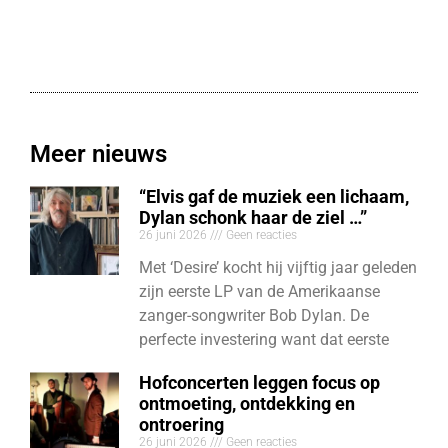
Meer nieuws
“Elvis gaf de muziek een lichaam,
Dylan schonk haar de ziel …”
26 juni 2026
Geen reacties
Met ‘Desire’ kocht hij vijftig jaar geleden
zijn eerste LP van de Amerikaanse
zanger-songwriter Bob Dylan. De
perfecte investering want dat eerste
Hofconcerten leggen focus op
ontmoeting, ontdekking en
ontroering
26 juni 2026
Geen reacties