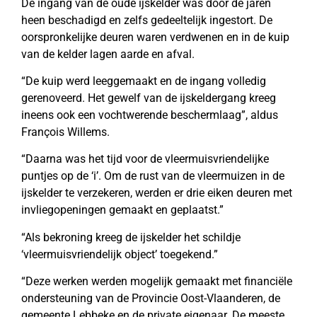
De ingang van de oude ijskelder was door de jaren
heen beschadigd en zelfs gedeeltelijk ingestort. De
oorspronkelijke deuren waren verdwenen en in de kuip
van de kelder lagen aarde en afval.
“De kuip werd leeggemaakt en de ingang volledig
gerenoveerd. Het gewelf van de ijskeldergang kreeg
ineens ook een vochtwerende beschermlaag”, aldus
François Willems.
“Daarna was het tijd voor de vleermuisvriendelijke
puntjes op de ‘i’. Om de rust van de vleermuizen in de
ijskelder te verzekeren, werden er drie eiken deuren met
invliegopeningen gemaakt en geplaatst.”
“Als bekroning kreeg de ijskelder het schildje
‘vleermuisvriendelijk object’ toegekend.”
“Deze werken werden mogelijk gemaakt met financiële
ondersteuning van de Provincie Oost-Vlaanderen, de
gemeente Lebbeke en de private eigenaar. De meeste