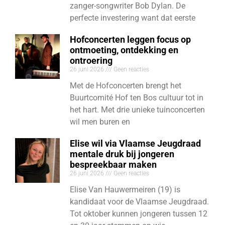
zanger-songwriter Bob Dylan. De
perfecte investering want dat eerste
Hofconcerten leggen focus op
ontmoeting, ontdekking en
ontroering
26 juni 2026
Geen reacties
Met de Hofconcerten brengt het
Buurtcomité Hof ten Bos cultuur tot in
het hart. Met drie unieke tuinconcerten
wil men buren en
Elise wil via Vlaamse Jeugdraad
mentale druk bij jongeren
bespreekbaar maken
26 juni 2026
Geen reacties
Elise Van Hauwermeiren (19) is
kandidaat voor de Vlaamse Jeugdraad.
Tot oktober kunnen jongeren tussen 12