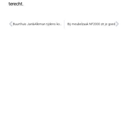
terecht.
Buurthuis Jan&Alleman tijdens komende koudegolf ook ’s avonds open
Bij meubelzaak NF2000 zit je goed