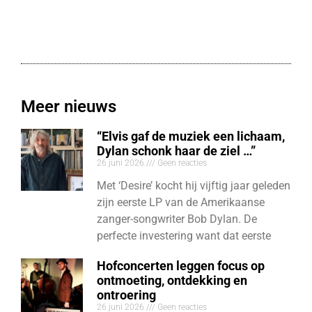
Meer nieuws
“Elvis gaf de muziek een lichaam,
Dylan schonk haar de ziel …”
26 juni 2026
Geen reacties
Met ‘Desire’ kocht hij vijftig jaar geleden
zijn eerste LP van de Amerikaanse
zanger-songwriter Bob Dylan. De
perfecte investering want dat eerste
Hofconcerten leggen focus op
ontmoeting, ontdekking en
ontroering
26 juni 2026
Geen reacties