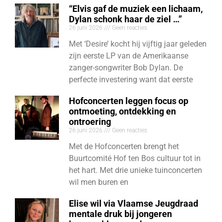
“Elvis gaf de muziek een lichaam,
Dylan schonk haar de ziel …”
26 juni 2026
Geen reacties
Met ‘Desire’ kocht hij vijftig jaar geleden
zijn eerste LP van de Amerikaanse
zanger-songwriter Bob Dylan. De
perfecte investering want dat eerste
Hofconcerten leggen focus op
ontmoeting, ontdekking en
ontroering
26 juni 2026
Geen reacties
Met de Hofconcerten brengt het
Buurtcomité Hof ten Bos cultuur tot in
het hart. Met drie unieke tuinconcerten
wil men buren en
Elise wil via Vlaamse Jeugdraad
mentale druk bij jongeren