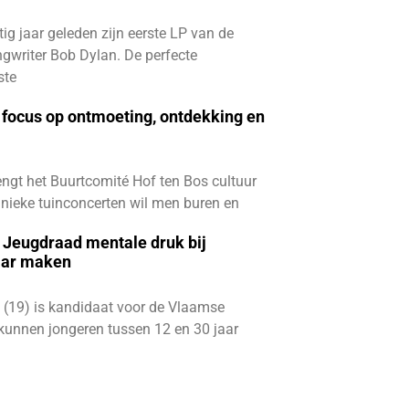
ftig jaar geleden zijn eerste LP van de
gwriter Bob Dylan. De perfecte
ste
focus op ontmoeting, ontdekking en
ngt het Buurtcomité Hof ten Bos cultuur
e unieke tuinconcerten wil men buren en
e Jeugdraad mentale druk bij
aar maken
 (19) is kandidaat voor de Vlaamse
kunnen jongeren tussen 12 en 30 jaar