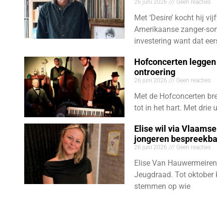
26 juni 2026
Geen reacties
Met ‘Desire’ kocht hij vij
Amerikaanse zanger-son
investering want dat eer
Hofconcerten leggen 
ontroering
26 juni 2026
Geen reacties
Met de Hofconcerten bre
tot in het hart. Met dri
Elise wil via Vlaams
jongeren bespreekb
26 juni 2026
Geen reacties
Elise Van Hauwermeiren
Jeugdraad. Tot oktober 
stemmen op wie