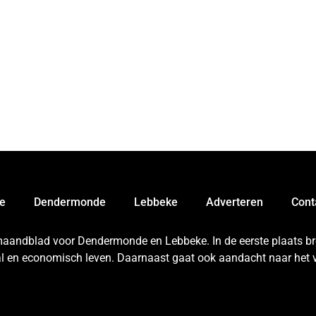
e
Dendermonde
Lebbeke
Adverteren
Cont
 maandblad voor Dendermonde en Lebbeke. In de eerste plaats bren
aal en economisch leven. Daarnaast gaat ook aandacht naar het v