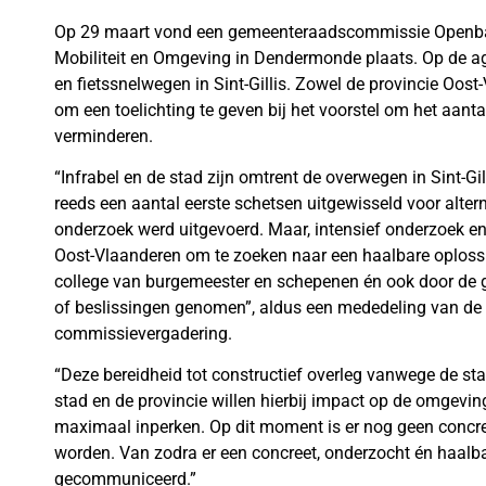
Op 29 maart vond een gemeenteraadscommissie Openbar
Mobiliteit en Omgeving in Dendermonde plaats. Op de 
en fietssnelwegen in Sint-Gillis. Zowel de provincie Oos
om een toelichting te geven bij het voorstel om het aanta
verminderen.
“Infrabel en de stad zijn omtrent de overwegen in Sint-Gil
reeds een aantal eerste schetsen uitgewisseld voor alte
onderzoek werd uitgevoerd. Maar, intensief onderzoek en 
Oost-Vlaanderen om te zoeken naar een haalbare oplossing
college van burgemeester en schepenen én ook door de g
of beslissingen genomen”, aldus een mededeling van de 
commissievergadering.
“Deze bereidheid tot constructief overleg vanwege de stad
stad en de provincie willen hierbij impact op de omgevi
maximaal inperken. Op dit moment is er nog geen concr
worden. Van zodra er een concreet, onderzocht én haalbaa
gecommuniceerd.”