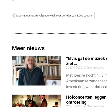
Vaccinatiecentrum volgende week over de teller van 3.000 vaccins
Meer nieuws
“Elvis gaf de muziek
ziel …”
26 juni 2026
Geen reacties
Met ‘Desire’ kocht hij vij
Amerikaanse zanger-son
investering want dat eer
Hofconcerten leggen 
ontroering
26 juni 2026
Geen reacties