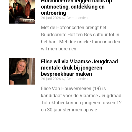
Hofconcerten leggen focus op
ontmoeting, ontdekking en
ontroering
26 juni 2026
Geen reacties
Met de Hofconcerten brengt het
Buurtcomité Hof ten Bos cultuur tot in
het hart. Met drie unieke tuinconcerten
wil men buren en
Elise wil via Vlaamse Jeugdraad
mentale druk bij jongeren
bespreekbaar maken
26 juni 2026
Geen reacties
Elise Van Hauwermeiren (19) is
kandidaat voor de Vlaamse Jeugdraad.
Tot oktober kunnen jongeren tussen 12
en 30 jaar stemmen op wie