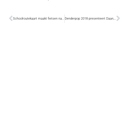
Schoolroutekaart maakt fietsen naar en van school veiliger
Denderpop 2018 presenteert Daan, Les Truttes en Jebroer