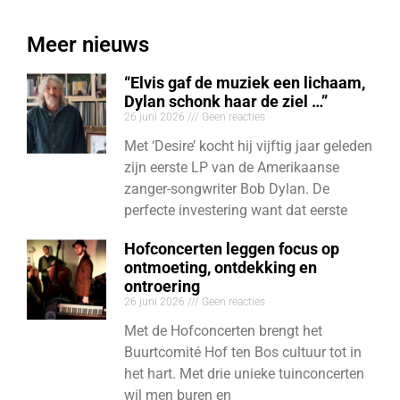
Meer nieuws
“Elvis gaf de muziek een lichaam,
Dylan schonk haar de ziel …”
26 juni 2026
Geen reacties
Met ‘Desire’ kocht hij vijftig jaar geleden
zijn eerste LP van de Amerikaanse
zanger-songwriter Bob Dylan. De
perfecte investering want dat eerste
Hofconcerten leggen focus op
ontmoeting, ontdekking en
ontroering
26 juni 2026
Geen reacties
Met de Hofconcerten brengt het
Buurtcomité Hof ten Bos cultuur tot in
het hart. Met drie unieke tuinconcerten
wil men buren en