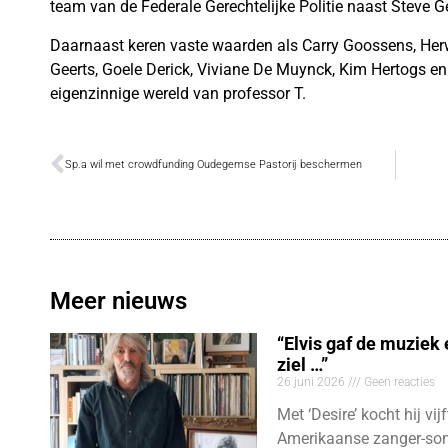
team van de Federale Gerechtelijke Politie naast Steve G
Daarnaast keren vaste waarden als Carry Goossens, Herw
Geerts, Goele Derick, Viviane De Muynck, Kim Hertogs en
eigenzinnige wereld van professor T.
Sp.a wil met crowdfunding Oudegemse Pastorij beschermen
Meer nieuws
“Elvis gaf de muziek
ziel …”
26 juni 2026
Geen reacties
Met ‘Desire’ kocht hij vij
Amerikaanse zanger-son