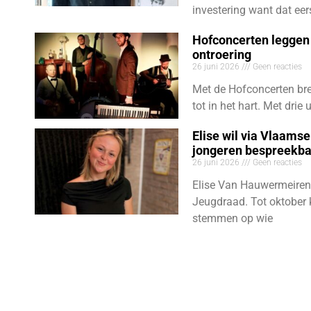
investering want dat eer
Hofconcerten leggen 
ontroering
26 juni 2026
Geen reacties
Met de Hofconcerten bre
tot in het hart. Met dri
Elise wil via Vlaams
jongeren bespreekb
26 juni 2026
Geen reacties
Elise Van Hauwermeiren
Jeugdraad. Tot oktober 
stemmen op wie