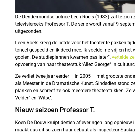
De Dendermondse actrice Leen Roels (1983) zal te zien z
televisiereeks Professor T. De serie wordt vanaf 9 sept
uitgezonden.
Leen Roels kreeg de liefde voor het theater te pakken ti
toneel gespeeld en ik deed mee. Ik voelde me vrij en h
gooien. De studieplannen kwamen pas later”,
vertelde ze
opvoering van haar theaterstuk ‘Allez George” in cultuur
Ze verliet twee jaar eerder – in 2005 – met grootste on
als Meester in de Dramatische Kunst. Sindsdien stond z
planken en schreef ze ook meerdere theaterstukken. Ze wa
Velden’ en ‘Witse’.
Nieuw seizoen Professor T.
Koen De Bouw kruipt dertien afleveringen lang opnieuw i
maakt dus dit seizoen haar debuut als inspecteur Saskia