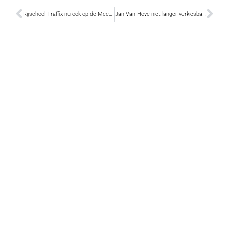
Rijschool Traffix nu ook op de Mechelsesteenweg
Jan Van Hove niet langer verkiesbaar op N-VA-lijst