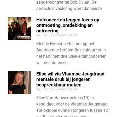
zanger-songwriter Bob Dylan. De
perfecte investering want dat eerste
Hofconcerten leggen focus op
ontmoeting, ontdekking en
ontroering
26 juni 2026
Geen reacties
Met de Hofconcerten brengt het
Buurtcomité Hof ten Bos cultuur tot in
het hart. Met drie unieke tuinconcerten
wil men buren en
Elise wil via Vlaamse Jeugdraad
mentale druk bij jongeren
bespreekbaar maken
26 juni 2026
Geen reacties
Elise Van Hauwermeiren (19) is
kandidaat voor de Vlaamse Jeugdraad.
Tot oktober kunnen jongeren tussen 12
en 30 jaar stemmen op wie