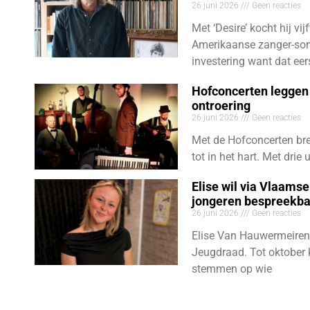
26 juni 2026
Geen reacties
Met ‘Desire’ kocht hij vij
Amerikaanse zanger-son
investering want dat eer
Hofconcerten leggen 
ontroering
26 juni 2026
Geen reacties
Met de Hofconcerten bre
tot in het hart. Met dri
Elise wil via Vlaams
jongeren bespreekb
26 juni 2026
Geen reacties
Elise Van Hauwermeiren
Jeugdraad. Tot oktober 
stemmen op wie