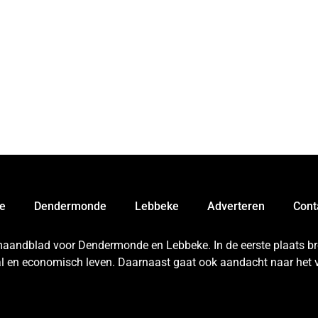
e
Dendermonde
Lebbeke
Adverteren
Cont
 maandblad voor Dendermonde en Lebbeke. In de eerste plaats bren
aal en economisch leven. Daarnaast gaat ook aandacht naar het v