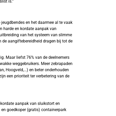
ist is.”
 jeugdbendes en het daarmee al te vaak
een harde en kordate aanpak van
 uitbreiding van het systeem van slimme
 de aangiftebereidheid dragen bij tot de
lig. Maar liefst 76% van de deelnemers
 zwakke weggebruikers. Meer zebrapaden
an, Hoogveld,…) en beter onderhouden
jn een prioriteit ter verbetering van de
n kordate aanpak van sluikstort en
d en goedkoper (gratis) containerpark