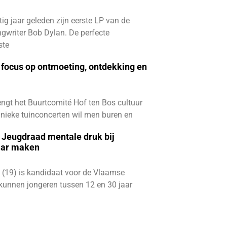
ftig jaar geleden zijn eerste LP van de
gwriter Bob Dylan. De perfecte
ste
focus op ontmoeting, ontdekking en
ngt het Buurtcomité Hof ten Bos cultuur
e unieke tuinconcerten wil men buren en
e Jeugdraad mentale druk bij
aar maken
 (19) is kandidaat voor de Vlaamse
kunnen jongeren tussen 12 en 30 jaar