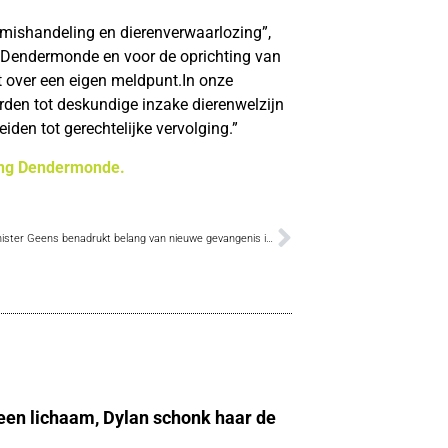
mishandeling en dierenverwaarlozing”,
in Dendermonde en voor de oprichting van
kt over een eigen meldpunt.In onze
rden tot deskundige inzake dierenwelzijn
iden tot gerechtelijke vervolging.”
ang Dendermonde.
Justitieminister Geens benadrukt belang van nieuwe gevangenis in Dendermonde
 een lichaam, Dylan schonk haar de