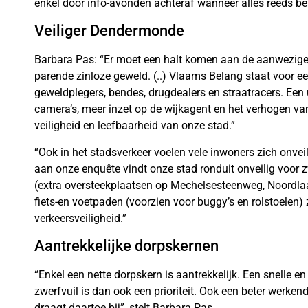
enkel door info-avonden achteraf wanneer alles reeds besl
Veiliger Dendermonde
Barbara Pas: “Er moet een halt komen aan de aanwezige
parende zinloze geweld. (..) Vlaams Belang staat voor 
geweldplegers, bendes, drugdealers en straatracers. Een
camera’s, meer inzet op de wijkagent en het verhogen van
veiligheid en leefbaarheid van onze stad.”
“Ook in het stadsverkeer voelen vele inwoners zich onvei
aan onze enquête vindt onze stad ronduit onveilig voor
(extra oversteekplaatsen op Mechelsesteenweg, Noordla
fiets-en voetpaden (voorzien voor buggy’s en rolstoelen) zi
verkeersveiligheid.”
Aantrekkelijke dorpskernen
“Enkel een nette dorpskern is aantrekkelijk. Een snelle e
zwerfvuil is dan ook een prioriteit. Ook een beter werken
draagt daartoe bij”, stelt Barbara Pas.