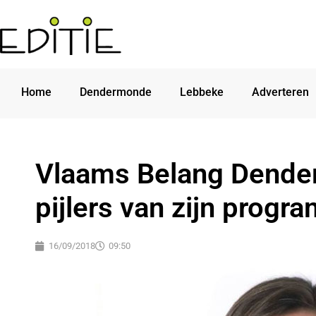
Home
Dendermonde
Lebbeke
Adverteren
Vlaams Belang Dender
pijlers van zijn prog
16/09/2018
09:50