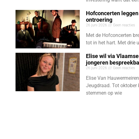
Hofconcerten leggen 
ontroering
26 juni 2026
Geen reacties
Met de Hofconcerten bre
tot in het hart. Met dri
Elise wil via Vlaams
jongeren bespreekb
26 juni 2026
Geen reacties
Elise Van Hauwermeiren
Jeugdraad. Tot oktober 
stemmen op wie