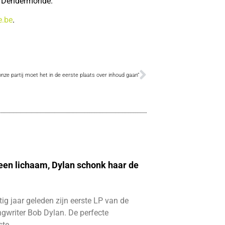
n Dendermonde.
.be
.
onze partij moet het in de eerste plaats over inhoud gaan”
 een lichaam, Dylan schonk haar de
ftig jaar geleden zijn eerste LP van de
gwriter Bob Dylan. De perfecte
ste