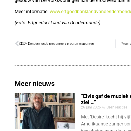
gebouw van De Volkswoningen aan de Kroonveldlaan i
Meer informatie:
www.erfgoedbanklandvandendermonde
(Foto: Erfgoedcel Land van Dendermonde)
CD&V Dendermonde presenteert programmapunten
“Voor 
Meer nieuws
“Elvis gaf de muziek
ziel …”
26 juni 2026
Geen reacties
Met ‘Desire’ kocht hij vij
Amerikaanse zanger-son
investering want dat eer