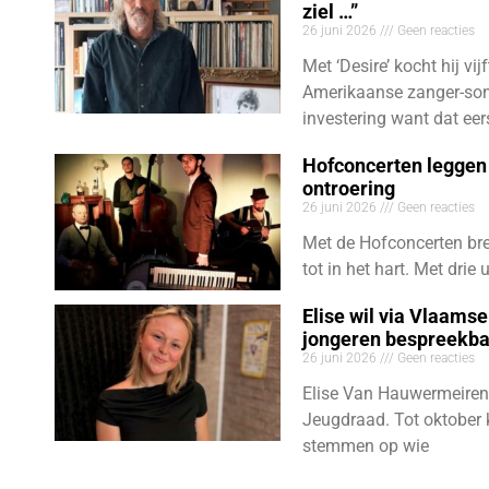
ziel …”
26 juni 2026
Geen reacties
Met ‘Desire’ kocht hij vij
Amerikaanse zanger-son
investering want dat eer
Hofconcerten leggen 
ontroering
26 juni 2026
Geen reacties
Met de Hofconcerten bre
tot in het hart. Met dri
Elise wil via Vlaams
jongeren bespreekb
26 juni 2026
Geen reacties
Elise Van Hauwermeiren
Jeugdraad. Tot oktober 
stemmen op wie