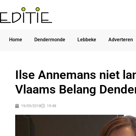
Home
Dendermonde
Lebbeke
Adverteren
Ilse Annemans niet lan
Vlaams Belang Dend
19/09/2018
19:48