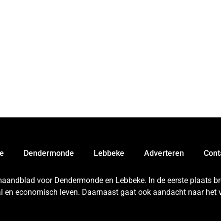
e
Dendermonde
Lebbeke
Adverteren
Cont
 maandblad voor Dendermonde en Lebbeke. In de eerste plaats bren
aal en economisch leven. Daarnaast gaat ook aandacht naar het v