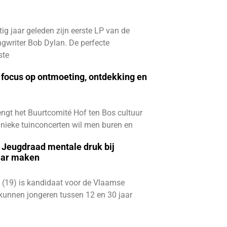
ftig jaar geleden zijn eerste LP van de
gwriter Bob Dylan. De perfecte
ste
focus op ontmoeting, ontdekking en
ngt het Buurtcomité Hof ten Bos cultuur
e unieke tuinconcerten wil men buren en
e Jeugdraad mentale druk bij
aar maken
 (19) is kandidaat voor de Vlaamse
kunnen jongeren tussen 12 en 30 jaar