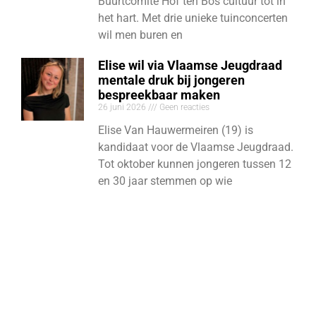
Buurtcomité Hof ten Bos cultuur tot in
het hart. Met drie unieke tuinconcerten
wil men buren en
Elise wil via Vlaamse Jeugdraad
mentale druk bij jongeren
bespreekbaar maken
26 juni 2026
Geen reacties
Elise Van Hauwermeiren (19) is
kandidaat voor de Vlaamse Jeugdraad.
Tot oktober kunnen jongeren tussen 12
en 30 jaar stemmen op wie