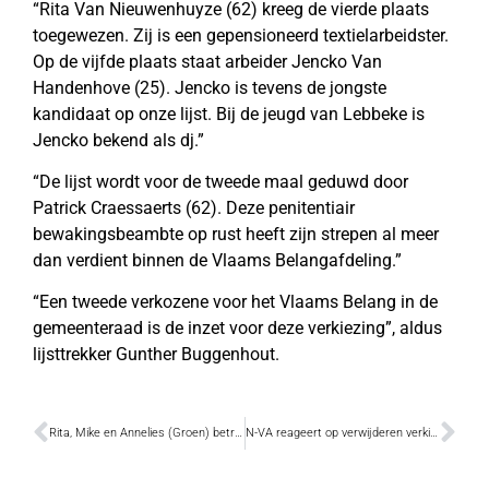
“Rita Van Nieuwenhuyze (62) kreeg de vierde plaats
toegewezen. Zij is een gepensioneerd textielarbeidster.
Op de vijfde plaats staat arbeider Jencko Van
Handenhove (25). Jencko is tevens de jongste
kandidaat op onze lijst. Bij de jeugd van Lebbeke is
Jencko bekend als dj.”
“De lijst wordt voor de tweede maal geduwd door
Patrick Craessaerts (62). Deze penitentiair
bewakingsbeambte op rust heeft zijn strepen al meer
dan verdient binnen de Vlaams Belangafdeling.”
“Een tweede verkozene voor het Vlaams Belang in de
gemeenteraad is de inzet voor deze verkiezing”, aldus
lijsttrekker Gunther Buggenhout.
Rita, Mike en Annelies (Groen) betreuren toegenomen aantal fietsdoden
N-VA reageert op verwijderen verkiezingsaffiches door Volkswelzijn