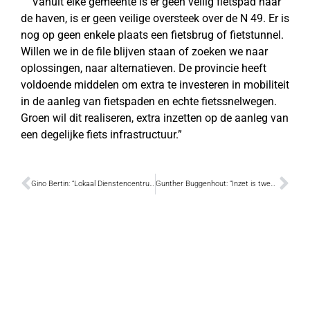
”Vanuit elke gemeente is er geen veilig fietspad naar
de haven, is er geen veilige oversteek over de N 49. Er is
nog op geen enkele plaats een fietsbrug of fietstunnel.
Willen we in de file blijven staan of zoeken we naar
oplossingen, naar alternatieven. De provincie heeft
voldoende middelen om extra te investeren in mobiliteit
in de aanleg van fietspaden en echte fietssnelwegen.
Groen wil dit realiseren, extra inzetten op de aanleg van
een degelijke fiets infrastructuur.”
Gino Bertin: “Lokaal Dienstencentrum voor Schoonaarde, Appels en Oudegem”
Gunther Buggenhout: “Inzet is tweede gemeenteraadslid”