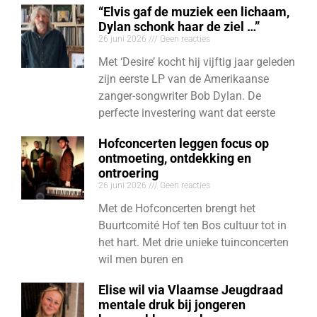
“Elvis gaf de muziek een lichaam,
Dylan schonk haar de ziel …”
26 juni 2026
Geen reacties
Met ‘Desire’ kocht hij vijftig jaar geleden
zijn eerste LP van de Amerikaanse
zanger-songwriter Bob Dylan. De
perfecte investering want dat eerste
Hofconcerten leggen focus op
ontmoeting, ontdekking en
ontroering
26 juni 2026
Geen reacties
Met de Hofconcerten brengt het
Buurtcomité Hof ten Bos cultuur tot in
het hart. Met drie unieke tuinconcerten
wil men buren en
Elise wil via Vlaamse Jeugdraad
mentale druk bij jongeren