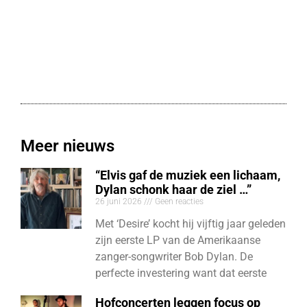
Meer nieuws
“Elvis gaf de muziek een lichaam,
Dylan schonk haar de ziel …”
26 juni 2026
Geen reacties
Met ‘Desire’ kocht hij vijftig jaar geleden
zijn eerste LP van de Amerikaanse
zanger-songwriter Bob Dylan. De
perfecte investering want dat eerste
Hofconcerten leggen focus op