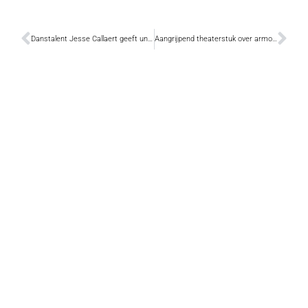
Danstalent Jesse Callaert geeft unieke workshop
Aangrijpend theaterstuk over armoede in Belgica