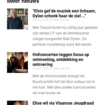
Meer nieuws
“Elvis gaf de muziek een lichaam,
Dylan schonk haar de ziel …”
26 juni 2026
Geen reacties
Met ‘Desire’ kocht hij vijftig jaar geleden
zijn eerste LP van de Amerikaanse
zanger-songwriter Bob Dylan. De
perfecte investering want dat eerste
Hofconcerten leggen focus op
ontmoeting, ontdekking en
ontroering
26 juni 2026
Geen reacties
Met de Hofconcerten brengt het
Buurtcomité Hof ten Bos cultuur tot in
het hart. Met drie unieke tuinconcerten
wil men buren en
Elise wil via Vlaamse Jeugdraad