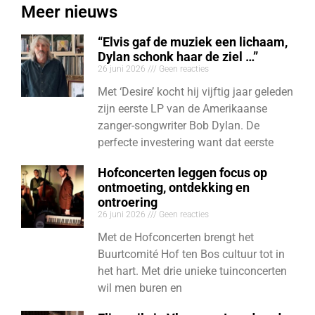
Meer nieuws
“Elvis gaf de muziek een lichaam,
Dylan schonk haar de ziel …”
26 juni 2026
Geen reacties
Met ‘Desire’ kocht hij vijftig jaar geleden
zijn eerste LP van de Amerikaanse
zanger-songwriter Bob Dylan. De
perfecte investering want dat eerste
Hofconcerten leggen focus op
ontmoeting, ontdekking en
ontroering
26 juni 2026
Geen reacties
Met de Hofconcerten brengt het
Buurtcomité Hof ten Bos cultuur tot in
het hart. Met drie unieke tuinconcerten
wil men buren en