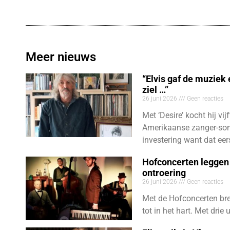
Meer nieuws
“Elvis gaf de muziek
ziel …”
26 juni 2026
Geen reacties
Met ‘Desire’ kocht hij vij
Amerikaanse zanger-son
investering want dat eer
Hofconcerten leggen 
ontroering
26 juni 2026
Geen reacties
Met de Hofconcerten bre
tot in het hart. Met dri