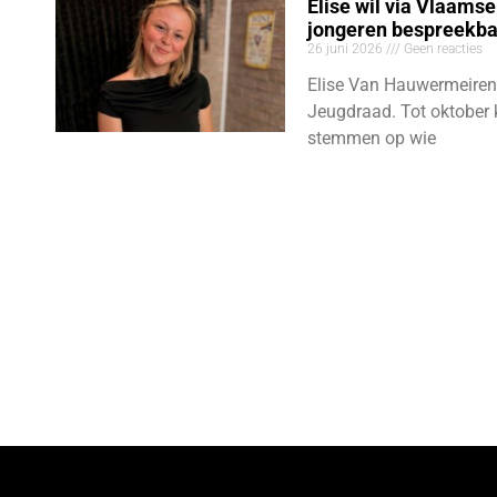
Elise wil via Vlaams
jongeren bespreekb
26 juni 2026
Geen reacties
Elise Van Hauwermeiren
Jeugdraad. Tot oktober 
stemmen op wie