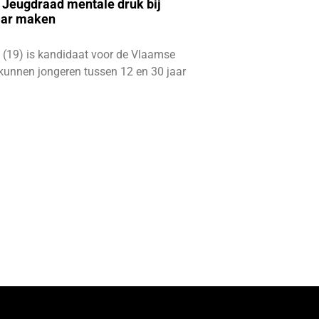
e Jeugdraad mentale druk bij
aar maken
 (19) is kandidaat voor de Vlaamse
kunnen jongeren tussen 12 en 30 jaar