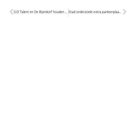
GO! Talent en De Bijenkorf houden eigen Warmste Week
Stad onderzoekt extra parkeerplaatsen op site Abdijschool