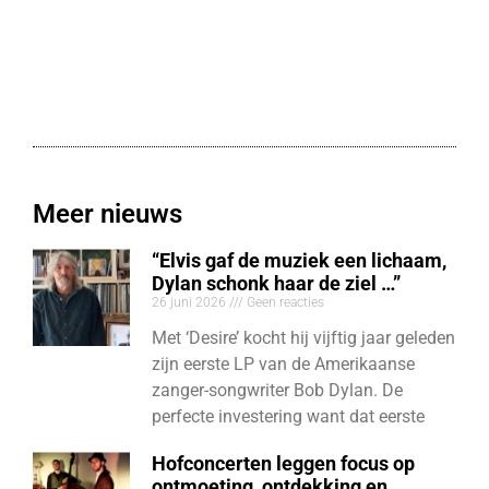
Meer nieuws
“Elvis gaf de muziek een lichaam,
Dylan schonk haar de ziel …”
26 juni 2026
Geen reacties
Met ‘Desire’ kocht hij vijftig jaar geleden
zijn eerste LP van de Amerikaanse
zanger-songwriter Bob Dylan. De
perfecte investering want dat eerste
Hofconcerten leggen focus op
ontmoeting, ontdekking en