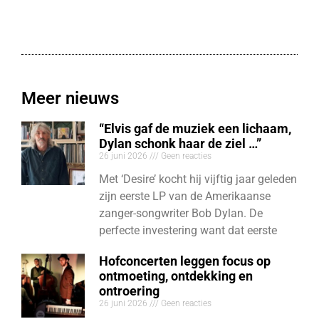
Meer nieuws
“Elvis gaf de muziek een lichaam,
Dylan schonk haar de ziel …”
26 juni 2026
Geen reacties
Met ‘Desire’ kocht hij vijftig jaar geleden
zijn eerste LP van de Amerikaanse
zanger-songwriter Bob Dylan. De
perfecte investering want dat eerste
Hofconcerten leggen focus op
ontmoeting, ontdekking en
ontroering
26 juni 2026
Geen reacties