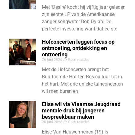
Met ‘Desire’ kocht hij vijftig jaar geleden
zijn eerste LP van de Amerikaanse
zanger-songwriter Bob Dylan. De
perfecte investering want dat eerste
Hofconcerten leggen focus op
ontmoeting, ontdekking en
ontroering
26 juni 2026
Geen reacties
Met de Hofconcerten brengt het
Buurtcomité Hof ten Bos cultuur tot in
het hart. Met drie unieke tuinconcerten
wil men buren en
Elise wil via Vlaamse Jeugdraad
mentale druk bij jongeren
bespreekbaar maken
26 juni 2026
Geen reacties
Elise Van Hauwermeiren (19) is