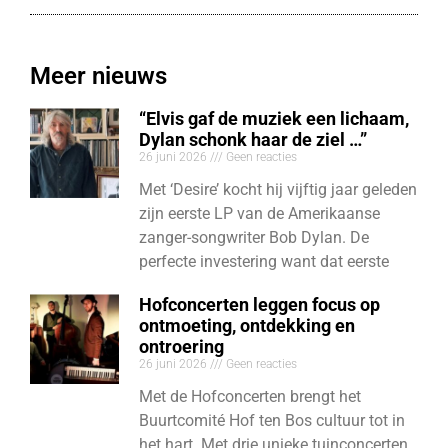
Meer nieuws
“Elvis gaf de muziek een lichaam,
Dylan schonk haar de ziel …”
26 juni 2026
Geen reacties
Met ‘Desire’ kocht hij vijftig jaar geleden
zijn eerste LP van de Amerikaanse
zanger-songwriter Bob Dylan. De
perfecte investering want dat eerste
Hofconcerten leggen focus op
ontmoeting, ontdekking en
ontroering
26 juni 2026
Geen reacties
Met de Hofconcerten brengt het
Buurtcomité Hof ten Bos cultuur tot in
het hart. Met drie unieke tuinconcerten