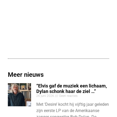
Meer nieuws
“Elvis gaf de muziek een lichaam,
Dylan schonk haar de ziel …”
26 juni 2026
Geen reacties
Met ‘Desire’ kocht hij vijftig jaar geleden
zijn eerste LP van de Amerikaanse
zanger-songwriter Bob Dylan. De