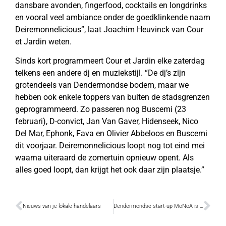
dansbare avonden, fingerfood, cocktails en longdrinks
en vooral veel ambiance onder de goedklinkende naam
Deiremonnelicious”, laat Joachim Heuvinck van Cour
et Jardin weten.
Sinds kort programmeert Cour et Jardin elke zaterdag
telkens een andere dj en muziekstijl. “De dj’s zijn
grotendeels van Dendermondse bodem, maar we
hebben ook enkele toppers van buiten de stadsgrenzen
geprogrammeerd. Zo passeren nog Buscemi (23
februari), D-convict, Jan Van Gaver, Hidenseek, Nico
Del Mar, Ephonk, Fava en Olivier Abbeloos en Buscemi
dit voorjaar. Deiremonnelicious loopt nog tot eind mei
waarna uiteraard de zomertuin opnieuw opent. Als
alles goed loopt, dan krijgt het ook daar zijn plaatsje.”
Nieuws van je lokale handelaars
Dendermondse start-up MoNoA is starter van het jaar