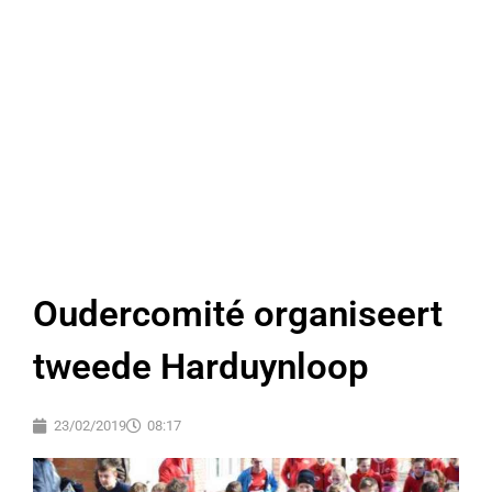
Oudercomité organiseert
tweede Harduynloop
23/02/2019
08:17