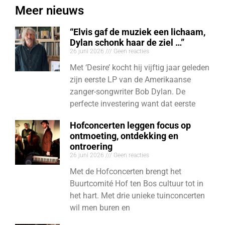
Meer nieuws
“Elvis gaf de muziek een lichaam,
Dylan schonk haar de ziel …”
26 juni 2026
Geen reacties
Met ‘Desire’ kocht hij vijftig jaar geleden
zijn eerste LP van de Amerikaanse
zanger-songwriter Bob Dylan. De
perfecte investering want dat eerste
Hofconcerten leggen focus op
ontmoeting, ontdekking en
ontroering
26 juni 2026
Geen reacties
Met de Hofconcerten brengt het
Buurtcomité Hof ten Bos cultuur tot in
het hart. Met drie unieke tuinconcerten
wil men buren en