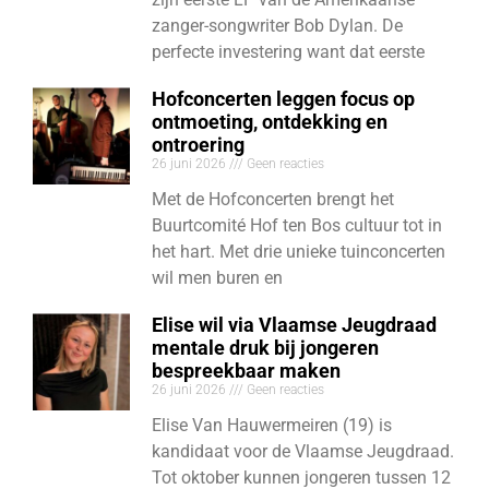
zanger-songwriter Bob Dylan. De
perfecte investering want dat eerste
Hofconcerten leggen focus op
ontmoeting, ontdekking en
ontroering
26 juni 2026
Geen reacties
Met de Hofconcerten brengt het
Buurtcomité Hof ten Bos cultuur tot in
het hart. Met drie unieke tuinconcerten
wil men buren en
Elise wil via Vlaamse Jeugdraad
mentale druk bij jongeren
bespreekbaar maken
26 juni 2026
Geen reacties
Elise Van Hauwermeiren (19) is
kandidaat voor de Vlaamse Jeugdraad.
Tot oktober kunnen jongeren tussen 12