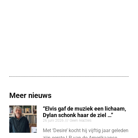
Meer nieuws
“Elvis gaf de muziek een lichaam,
Dylan schonk haar de ziel …”
26 juni 2026
Geen reacties
Met ‘Desire’ kocht hij vijftig jaar geleden
zijn eerste LP van de Amerikaanse