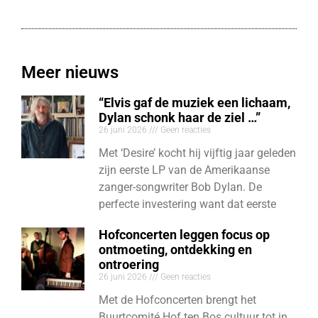
Meer nieuws
“Elvis gaf de muziek een lichaam,
Dylan schonk haar de ziel …”
26 juni 2026
Geen reacties
Met ‘Desire’ kocht hij vijftig jaar geleden
zijn eerste LP van de Amerikaanse
zanger-songwriter Bob Dylan. De
perfecte investering want dat eerste
Hofconcerten leggen focus op
ontmoeting, ontdekking en
ontroering
26 juni 2026
Geen reacties
Met de Hofconcerten brengt het
Buurtcomité Hof ten Bos cultuur tot in