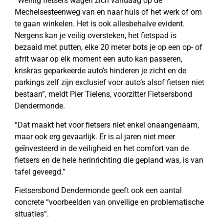
“Weinig fietsers wagen zich vandaag op de
Mechelsesteenweg van en naar huis of het werk of om
te gaan winkelen. Het is ook allesbehalve evident.
Nergens kan je veilig oversteken, het fietspad is
bezaaid met putten, elke 20 meter bots je op een op- of
afrit waar op elk moment een auto kan passeren,
kriskras geparkeerde auto’s hinderen je zicht en de
parkings zelf zijn exclusief voor auto’s alsof fietsen niet
bestaan”, meldt Pier Tielens, voorzitter Fietsersbond
Dendermonde.
“Dat maakt het voor fietsers niet enkel onaangenaam,
maar ook erg gevaarlijk. Er is al jaren niet meer
geïnvesteerd in de veiligheid en het comfort van de
fietsers en de hele herinrichting die gepland was, is van
tafel geveegd.”
Fietsersbond Dendermonde geeft ook een aantal
concrete “voorbeelden van onveilige en problematische
situaties”.