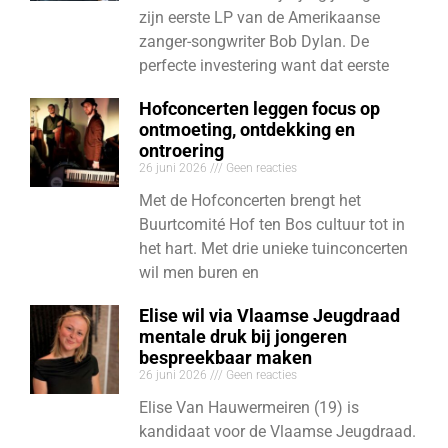
zijn eerste LP van de Amerikaanse
zanger-songwriter Bob Dylan. De
perfecte investering want dat eerste
Hofconcerten leggen focus op
ontmoeting, ontdekking en
ontroering
26 juni 2026
Geen reacties
Met de Hofconcerten brengt het
Buurtcomité Hof ten Bos cultuur tot in
het hart. Met drie unieke tuinconcerten
wil men buren en
Elise wil via Vlaamse Jeugdraad
mentale druk bij jongeren
bespreekbaar maken
26 juni 2026
Geen reacties
Elise Van Hauwermeiren (19) is
kandidaat voor de Vlaamse Jeugdraad.