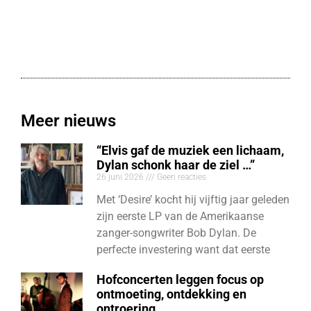
Meer nieuws
“Elvis gaf de muziek een lichaam,
Dylan schonk haar de ziel …”
26 juni 2026
Geen reacties
Met ‘Desire’ kocht hij vijftig jaar geleden
zijn eerste LP van de Amerikaanse
zanger-songwriter Bob Dylan. De
perfecte investering want dat eerste
Hofconcerten leggen focus op
ontmoeting, ontdekking en
ontroering