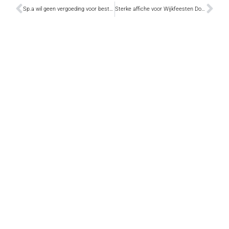
Sp.a wil geen vergoeding voor bestuurders Autonoom Gemeentebedrijf
Sterke affiche voor Wijkfeesten Donck-Vlotgras