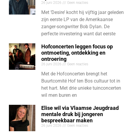
26 juni 2026
Geen reacties
Met ‘Desire’ kocht hij vijftig jaar geleden
zijn eerste LP van de Amerikaanse
zanger-songwriter Bob Dylan. De
perfecte investering want dat eerste
Hofconcerten leggen focus op
ontmoeting, ontdekking en
ontroering
26 juni 2026
Geen reacties
Met de Hofconcerten brengt het
Buurtcomité Hof ten Bos cultuur tot in
het hart. Met drie unieke tuinconcerten
wil men buren en
Elise wil via Vlaamse Jeugdraad
mentale druk bij jongeren
bespreekbaar maken
26 juni 2026
Geen reacties