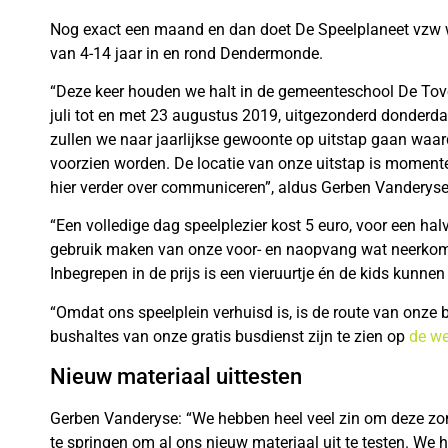
Nog exact een maand en dan doet De Speelplaneet vzw w
van 4-14 jaar in en rond Dendermonde.
“Deze keer houden we halt in de gemeenteschool De Tover
juli tot en met 23 augustus 2019, uitgezonderd donderd
zullen we naar jaarlijkse gewoonte op uitstap gaan waard
voorzien worden. De locatie van onze uitstap is momente
hier verder over communiceren”, aldus Gerben Vanderyse,
“Een volledige dag speelplezier kost 5 euro, voor een ha
gebruik maken van onze voor- en naopvang wat neerkomt
Inbegrepen in de prijs is een vieruurtje én de kids kunnen
“Omdat ons speelplein verhuisd is, is de route van onze
bushaltes van onze gratis busdienst zijn te zien op
de we
Nieuw materiaal uittesten
Gerben Vanderyse: “We hebben heel veel zin om deze zo
te springen om al ons nieuw materiaal uit te testen. We 