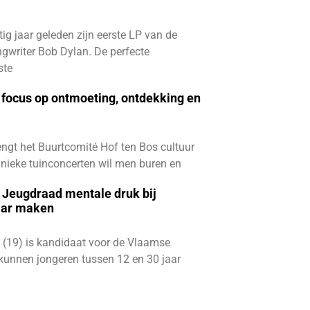
ftig jaar geleden zijn eerste LP van de
gwriter Bob Dylan. De perfecte
ste
focus op ontmoeting, ontdekking en
ngt het Buurtcomité Hof ten Bos cultuur
e unieke tuinconcerten wil men buren en
e Jeugdraad mentale druk bij
aar maken
 (19) is kandidaat voor de Vlaamse
kunnen jongeren tussen 12 en 30 jaar