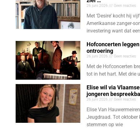
ziel …”
26 juni 2026
Geen reacties
Met ‘Desire’ kocht hij vij
Amerikaanse zanger-son
investering want dat eer
Hofconcerten leggen 
ontroering
26 juni 2026
Geen reacties
Met de Hofconcerten bre
tot in het hart. Met dri
Elise wil via Vlaams
jongeren bespreekb
26 juni 2026
Geen reacties
Elise Van Hauwermeiren
Jeugdraad. Tot oktober 
stemmen op wie