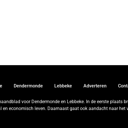
e
Dendermonde
Lebbeke
Adverteren
Cont
 maandblad voor Dendermonde en Lebbeke. In de eerste plaats bren
aal en economisch leven. Daarnaast gaat ook aandacht naar het v