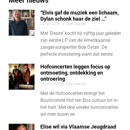
Meer nieuws
“Elvis gaf de muziek een lichaam,
Dylan schonk haar de ziel …”
26 juni 2026
Geen reacties
Met ‘Desire’ kocht hij vijftig jaar geleden
zijn eerste LP van de Amerikaanse
zanger-songwriter Bob Dylan. De
perfecte investering want dat eerste
Hofconcerten leggen focus op
ontmoeting, ontdekking en
ontroering
26 juni 2026
Geen reacties
Met de Hofconcerten brengt het
Buurtcomité Hof ten Bos cultuur tot in
het hart. Met drie unieke tuinconcerten
wil men buren en
Elise wil via Vlaamse Jeugdraad