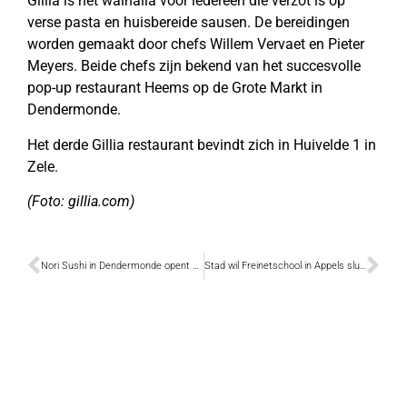
Gillia is het walhalla voor iedereen die verzot is op
verse pasta en huisbereide sausen. De bereidingen
worden gemaakt door chefs Willem Vervaet en Pieter
Meyers. Beide chefs zijn bekend van het succesvolle
pop-up restaurant Heems op de Grote Markt in
Dendermonde.
Het derde Gillia restaurant bevindt zich in Huivelde 1 in
Zele.
(Foto: gillia.com)
Nori Sushi in Dendermonde opent binnenkort de deuren
Stad wil Freinetschool in Appels sluiten