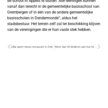
de school in Appels te sluiten. Alle leerlingen kunnen
vanaf dan terecht in de gemeentelijke basisschool van
Grembergen of in één van de andere gemeentelijke
basisscholen in Dendermonde”, aldus het
stadsbestuur. Het terrein zelf zal ter beschikking blijven
van de verenigingen die er hun vaste stek hebben.
Gillia opent nieuw restaurant in Zele
“Meer dan 50 kinderen aan hun lot worden overgelaten”