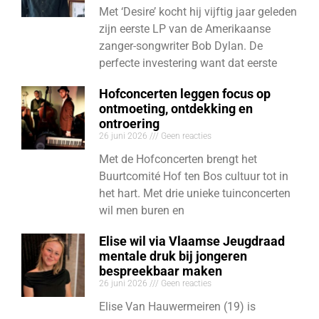
Met ‘Desire’ kocht hij vijftig jaar geleden
zijn eerste LP van de Amerikaanse
zanger-songwriter Bob Dylan. De
perfecte investering want dat eerste
Hofconcerten leggen focus op
ontmoeting, ontdekking en
ontroering
26 juni 2026
Geen reacties
Met de Hofconcerten brengt het
Buurtcomité Hof ten Bos cultuur tot in
het hart. Met drie unieke tuinconcerten
wil men buren en
Elise wil via Vlaamse Jeugdraad
mentale druk bij jongeren
bespreekbaar maken
26 juni 2026
Geen reacties
Elise Van Hauwermeiren (19) is