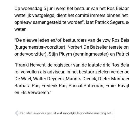
Op woensdag 5 juni werd het bestuur van het Ros Beiaa
wettelijk vastgelegd, dient het comité immers binnen he
opnieuw samengesteld te worden”, laat Patrick Segers, s
weten.
“De nieuwe leden en/of bestuurders van de vzw Ros Beia
(burgemeester-voorzitter), Norbert De Batselier (eerste 
ondervoorzitter), Stijn Pluym (penningmeester) en Patrick
“Franki Hervent, de regisseur van de laatste drie Ros Be
rol vervullen als adviseur. In het bestuur zetelen verder
De Wael, Walter Deygers, Maurits Dierick, Dieter Mannae
Barbara Pas, Frederik Pas, Pascal Putteman, Emiel Ravij
en Els Verwaeren.”
Stad stelt inwoners gerust wat mogelijke legionellabesmetting betreft