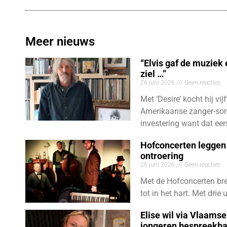
Meer nieuws
“Elvis gaf de muziek
ziel …”
26 juni 2026
Geen reacties
Met ‘Desire’ kocht hij vij
Amerikaanse zanger-son
investering want dat eer
Hofconcerten leggen 
ontroering
26 juni 2026
Geen reacties
Met de Hofconcerten bre
tot in het hart. Met dri
Elise wil via Vlaams
jongeren bespreekb