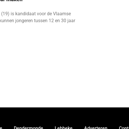
 (19) is kandidaat voor de Vlaamse
kunnen jongeren tussen 12 en 30 jaar
e
Dendermonde
Lebbeke
Adverteren
Cont