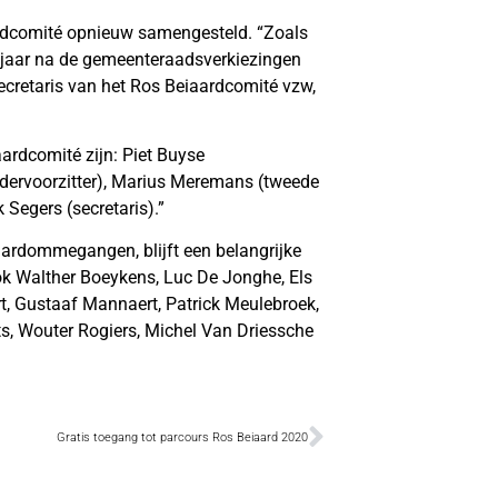
rdcomité opnieuw samengesteld. “Zoals
t jaar na de gemeenteraadsverkiezingen
ecretaris van het Ros Beiaardcomité vzw,
ardcomité zijn: Piet Buyse
ondervoorzitter), Marius Meremans (tweede
 Segers (secretaris).”
iaardommegangen, blijft een belangrijke
 ook Walther Boeykens, Luc De Jonghe, Els
rt, Gustaaf Mannaert, Patrick Meulebroek,
ts, Wouter Rogiers, Michel Van Driessche
Gratis toegang tot parcours Ros Beiaard 2020