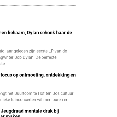
 een lichaam, Dylan schonk haar de
ftig jaar geleden zijn eerste LP van de
gwriter Bob Dylan. De perfecte
ste
focus op ontmoeting, ontdekking en
ngt het Buurtcomité Hof ten Bos cultuur
e unieke tuinconcerten wil men buren en
e Jeugdraad mentale druk bij
aar maken