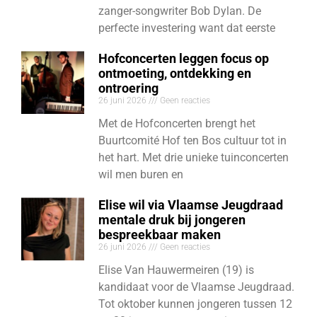
zanger-songwriter Bob Dylan. De
perfecte investering want dat eerste
Hofconcerten leggen focus op
ontmoeting, ontdekking en
ontroering
26 juni 2026
Geen reacties
Met de Hofconcerten brengt het
Buurtcomité Hof ten Bos cultuur tot in
het hart. Met drie unieke tuinconcerten
wil men buren en
Elise wil via Vlaamse Jeugdraad
mentale druk bij jongeren
bespreekbaar maken
26 juni 2026
Geen reacties
Elise Van Hauwermeiren (19) is
kandidaat voor de Vlaamse Jeugdraad.
Tot oktober kunnen jongeren tussen 12