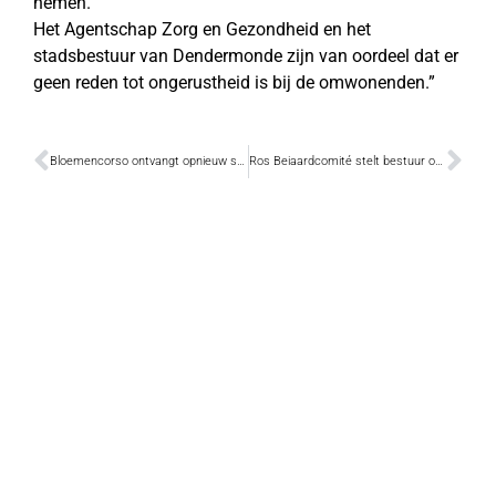
nemen.
Het Agentschap Zorg en Gezondheid en het
stadsbestuur van Dendermonde zijn van oordeel dat er
geen reden tot ongerustheid is bij de omwonenden.”
Bloemencorso ontvangt opnieuw subsidie van Vlaamse gemeenschap
Ros Beiaardcomité stelt bestuur opnieuw samen