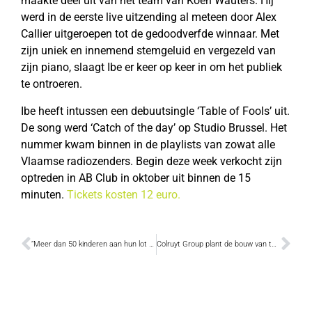
maakte deel uit van het team van Koen Wauters. Hij
werd in de eerste live uitzending al meteen door Alex
Callier uitgeroepen tot de gedoodverfde winnaar. Met
zijn uniek en innemend stemgeluid en vergezeld van
zijn piano, slaagt Ibe er keer op keer in om het publiek
te ontroeren.
Ibe heeft intussen een debuutsingle ‘Table of Fools’ uit.
De song werd ‘Catch of the day’ op Studio Brussel. Het
nummer kwam binnen in de playlists van zowat alle
Vlaamse radiozenders. Begin deze week verkocht zijn
optreden in AB Club in oktober uit binnen de 15
minuten.
Tickets kosten 12 euro.
“Meer dan 50 kinderen aan hun lot worden overgelaten”
Colruyt Group plant de bouw van twee windturbines in Grembergen