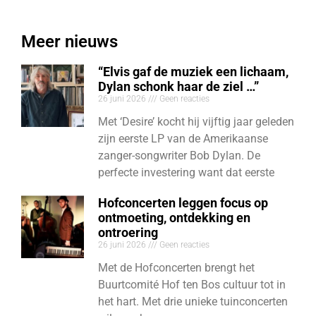
Meer nieuws
“Elvis gaf de muziek een lichaam,
Dylan schonk haar de ziel …”
26 juni 2026
Geen reacties
Met ‘Desire’ kocht hij vijftig jaar geleden
zijn eerste LP van de Amerikaanse
zanger-songwriter Bob Dylan. De
perfecte investering want dat eerste
Hofconcerten leggen focus op
ontmoeting, ontdekking en
ontroering
26 juni 2026
Geen reacties
Met de Hofconcerten brengt het
Buurtcomité Hof ten Bos cultuur tot in
het hart. Met drie unieke tuinconcerten