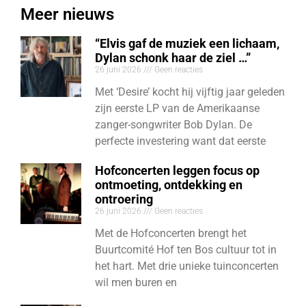
Meer nieuws
“Elvis gaf de muziek een lichaam,
Dylan schonk haar de ziel …”
26 juni 2026
Geen reacties
Met ‘Desire’ kocht hij vijftig jaar geleden
zijn eerste LP van de Amerikaanse
zanger-songwriter Bob Dylan. De
perfecte investering want dat eerste
Hofconcerten leggen focus op
ontmoeting, ontdekking en
ontroering
26 juni 2026
Geen reacties
Met de Hofconcerten brengt het
Buurtcomité Hof ten Bos cultuur tot in
het hart. Met drie unieke tuinconcerten
wil men buren en