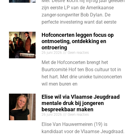
Met ‘Desire’ kocht hij vijftig jaar geleden
zijn eerste LP van de Amerikaanse
zanger-songwriter Bob Dylan. De
perfecte investering want dat eerste
Hofconcerten leggen focus op
ontmoeting, ontdekking en
ontroering
26 juni 2026
Geen reacties
Met de Hofconcerten brengt het
Buurtcomité Hof ten Bos cultuur tot in
het hart. Met drie unieke tuinconcerten
wil men buren en
Elise wil via Vlaamse Jeugdraad
mentale druk bij jongeren
bespreekbaar maken
26 juni 2026
Geen reacties
Elise Van Hauwermeiren (19) is
kandidaat voor de Vlaamse Jeugdraad.