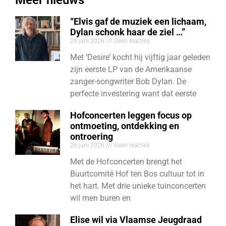
“Elvis gaf de muziek een lichaam,
Dylan schonk haar de ziel …”
26 juni 2026
Geen reacties
Met ‘Desire’ kocht hij vijftig jaar geleden
zijn eerste LP van de Amerikaanse
zanger-songwriter Bob Dylan. De
perfecte investering want dat eerste
Hofconcerten leggen focus op
ontmoeting, ontdekking en
ontroering
26 juni 2026
Geen reacties
Met de Hofconcerten brengt het
Buurtcomité Hof ten Bos cultuur tot in
het hart. Met drie unieke tuinconcerten
wil men buren en
Elise wil via Vlaamse Jeugdraad