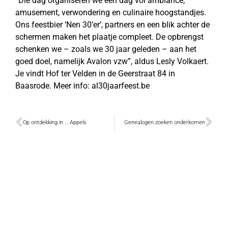
“Die dag organiseren we een dag vol ambiance,
amusement, verwondering en culinaire hoogstandjes.
Ons feestbier ‘Nen 30’er’, partners en een blik achter de
schermen maken het plaatje compleet. De opbrengst
schenken we – zoals we 30 jaar geleden – aan het
goed doel, namelijk Avalon vzw”, aldus Lesly Volkaert.
Je vindt Hof ter Velden in de Geerstraat 84 in
Baasrode. Meer info: al30jaarfeest.be
Op ontdekking in … Appels
Genealogen zoeken onderkomen