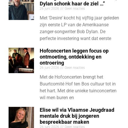
Dylan schonk haar de ziel …”
26 juni 2026
Geen reacties
Met ‘Desire’ kocht hij vijftig jaar geleden
zijn eerste LP van de Amerikaanse
zanger-songwriter Bob Dylan. De
perfecte investering want dat eerste
Hofconcerten leggen focus op
ontmoeting, ontdekking en
ontroering
26 juni 2026
Geen reacties
Met de Hofconcerten brengt het
Buurtcomité Hof ten Bos cultuur tot in
het hart. Met drie unieke tuinconcerten
wil men buren en
Elise wil via Vlaamse Jeugdraad
mentale druk bij jongeren
bespreekbaar maken
26 juni 2026
Geen reacties