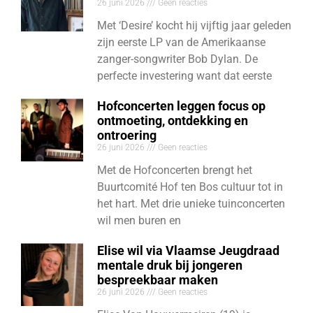
26 juni 2026
Geen reacties
Met ‘Desire’ kocht hij vijftig jaar geleden
zijn eerste LP van de Amerikaanse
zanger-songwriter Bob Dylan. De
perfecte investering want dat eerste
Hofconcerten leggen focus op
ontmoeting, ontdekking en
ontroering
26 juni 2026
Geen reacties
Met de Hofconcerten brengt het
Buurtcomité Hof ten Bos cultuur tot in
het hart. Met drie unieke tuinconcerten
wil men buren en
Elise wil via Vlaamse Jeugdraad
mentale druk bij jongeren
bespreekbaar maken
26 juni 2026
Geen reacties