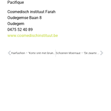
Pacifique
Cosmedisch instituut Farah
Oudegemse Baan 8
Oudegem
0475 52 40 89
www.cosmedischinstituut.be
Hairfashion – “Korte snit met bruine, koperachtige tinten”
Schoenen Moernaut – “De zwarte botjes verlengen Inge’s silhouette”