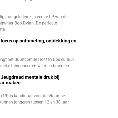
ftig jaar geleden zijn eerste LP van de
gwriter Bob Dylan. De perfecte
ste
focus op ontmoeting, ontdekking en
ngt het Buurtcomité Hof ten Bos cultuur
e unieke tuinconcerten wil men buren en
e Jeugdraad mentale druk bij
aar maken
 (19) is kandidaat voor de Vlaamse
kunnen jongeren tussen 12 en 30 jaar