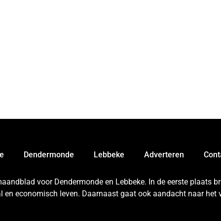
e
Dendermonde
Lebbeke
Adverteren
Cont
 maandblad voor Dendermonde en Lebbeke. In de eerste plaats bren
aal en economisch leven. Daarnaast gaat ook aandacht naar het v