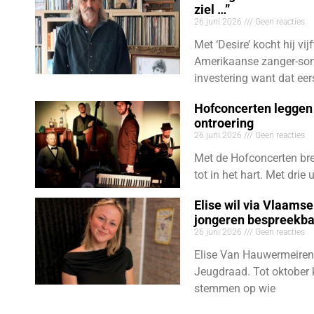
ziel …”
26 juni 2026
Geen reacties
Met ‘Desire’ kocht hij vij
Amerikaanse zanger-son
investering want dat eer
Hofconcerten leggen 
ontroering
26 juni 2026
Geen reacties
Met de Hofconcerten bre
tot in het hart. Met dri
Elise wil via Vlaams
jongeren bespreekb
26 juni 2026
Geen reacties
Elise Van Hauwermeiren
Jeugdraad. Tot oktober 
stemmen op wie